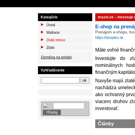
Kategórie
maslo.sk – Investuje 
Úvod
E-shop na prená
Prenájom e-shopu, tvo
Matrace
https://shoptec.sk
Zlaté mince
Zlato
Máte voľné finančn
Doména na predaj
.
Investujte do z
nominálnych hod
Vyhľadávanie
finančným kapitál
Navyše majú zlaté 
nachádza umelecký
ako ochranný prvok
viacero druhov zl
investovať.
Články